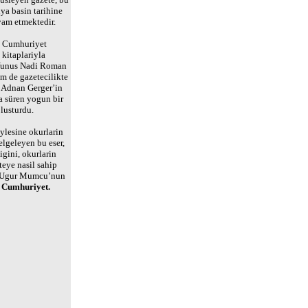
ya basin tarihine
am etmektedir.
a Cumhuriyet
kitaplariyla
 Yunus Nadi Roman
m de gazetecilikte
r Adnan Gerger’in
a süren yogun bir
lusturdu.
ylesine okurlarin
elgeleyen bu eser,
gini, okurlarin
teye nasil sahip
et, Ugur Mumcu’nun
r Cumhuriyet.