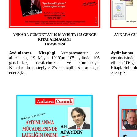
ANKARA CUMOK'TAN 19 MAYIS'TA 105 GENCE
ANKARA CUM
KITAP ARMAGANI
1 Mayis 2024
Aydinlanma Kitapligi
kampanyamizin on
Aydinlanma
alticisinda, 19 Mayis 1919'un 105. yilinda 105
yirmincisind
gencimize, dostlarimizin ve Cumhuriyet
yilinda 106 ge
Kitaplarinin destegiyle 2'ser kitaplik set armagan
Kitaplarinin d
edecegiz.
edecegiz.