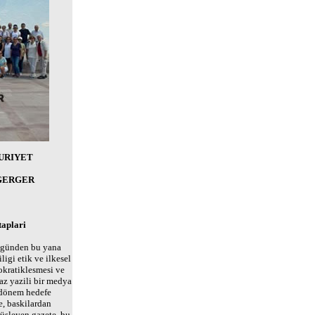
URIYET
 GERGER
aplari
 günden bu yana
ligi etik ve ilkesel
kratiklesmesi ve
az yazili bir medya
 dönem hedefe
e, baskilardan
üsleyen gazete, bu