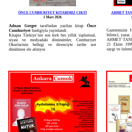
ÖNCE CUMHURIYET KITABIMIZ ÇIKTI
AHMET TANE
1 Mart 2026
Adnan Gerger
tarafindan yazilan kitap
Önce
Gazetemizin H
Cumhuriyet
basligiyla yayinlandi.
bilimci, yazar,
Kitapta Türkiye’nin son kirk bes yillik toplumsal,
AHMET TANER
siyasi ve medyadaki dönüsümler, Cumhuriyet
21 Ekim 1999)
Okurlarinin bellegi ve direnciyle tarihe not
saygi ve özlem
düsülmesi ele aliniyor.