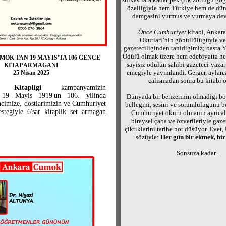
özelligiyle hem Türkiye hem de dün
damgasini vurmus ve vurmaya dev
Önce Cumhuriyet
kitabi, Ankar
Okurlari’nin gönüllülügüyle ve 
gazeteciliginden tanidigimiz; basta
Ödülü olmak üzere hem edebiyatta he
OK'TAN 19 MAYIS'TA 106 GENCE
sayisiz ödülün sahibi gazeteci-yaza
KITAP ARMAGANI
emegiyle yayimlandi. Gerger, aylarc
25 Nisan 2025
çalismadan sonra bu kitabi o
 Kitapligi
kampanyamizin
e 19 Mayis 1919'un 106. yilinda
Dünyada bir benzerinin olmadigi bö
ncimize, dostlarimizin ve Cumhuriyet
bellegini, sesini ve sorumlulugunu b
estegiyle 6'sar kitaplik set armagan
Cumhuriyet okuru olmanin ayricali
bireysel çaba ve özverileriyle gaze
çiktiklarini tarihe not düsüyor. Ev
sözüyle:
Her gün bir ekmek, bi
Sonsuza kadar…