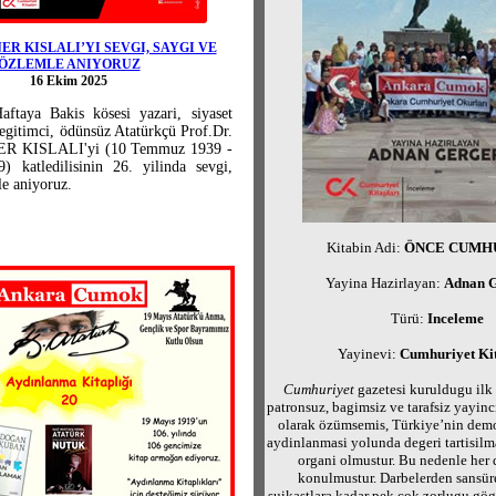
R KISLALI’YI SEVGI, SAYGI VE
ÖZLEMLE ANIYORUZ
16 Ekim 2025
aftaya Bakis kösesi yazari, siyaset
 egitimci, ödünsüz Atatürkçü Prof.Dr.
 KISLALI'yi (10 Temmuz 1939 -
 katledilisinin 26. yilinda sevgi,
le aniyoruz.
Kitabin Adi:
ÖNCE CUMH
Yayina Hazirlayan:
Adnan
Türü:
Inceleme
Yayinevi:
Cumhuriyet Kit
Cumhuriyet
gazetesi kuruldugu ilk
patronsuz, bagimsiz ve tarafsiz yayinci
olarak özümsemis, Türkiye’nin demo
aydinlanmasi yolunda degeri tartisilm
organi olmustur. Bu nedenle her
konulmustur. Darbelerden sansür
suikastlara kadar pek çok zorlugu gög