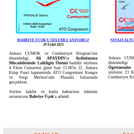
BAHRIYE ÜÇOK'U ÖZLEMLE ANIYORUZ
NIYAZI ALT
29 Eylül 2025
Ankara CUMOK ve Cumhuriyet Kitaplari'nin
Ankara CUMO
düzenledigi,
Ali APAYDIN
'in
Aydinlanma
düzenledig
Mücadelesinde Laikligin Önemi
baslikli söylesisi
Ögretmenler
4 Ekim Cumartesi günü Saat 15.00'te 22. Ankara
söylesisi 23 
Kitap Fuari kapsaminda ATO Congresium Kongre
Cumhuriyet Kül
ve Sergi Merkezi'nde Phasalis Salonunda
gerçeklesti.
Söylesi laiklik ve kadin haklarinin ödünsüz
savunucusu
Bahriye Üçok
'a adandi.